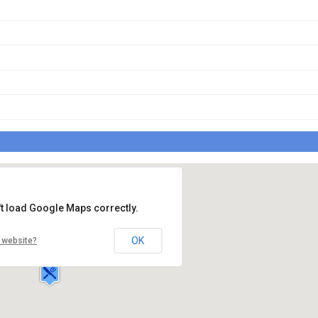
't load Google Maps correctly.
Bistro EVO
Piata Ovidiu,
Bulevardul Tomis,23
OK
 website?
Constanta