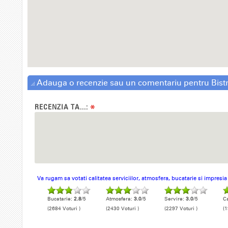
Adauga o recenzie sau un comentariu pentru Bist
RECENZIA TA...:
*
Va rugam sa votati calitatea serviciilor, atmosfera, bucatarie si impresi
Bucatarie:
2.8
/5
Atmosfera:
3.0
/5
Servire:
3.0
/5
Ca
(2684 Voturi )
(2430 Voturi )
(2297 Voturi )
(1