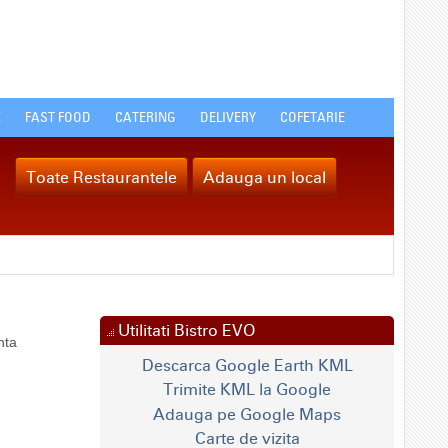
E
FAST FOOD
CATERING
DELIVERY
COFETARIE
Toate Restaurantele
Adauga un local
Utilitati Bistro EVO
nta
Descarca Google Earth KML
Trimite KML la Google
Adauga pe Google Maps
Carte de vizita