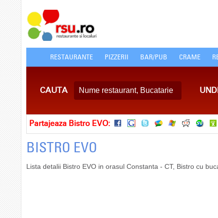
RESTAURANTE
PIZZERII
BAR/PUB
CRAME
R
CAUTA
UND
Partajeaza Bistro EVO:
BISTRO EVO
Lista detalii Bistro EVO in orasul Constanta - CT, Bistro cu b