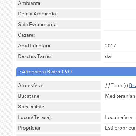
Ambianta:
Detalii Ambianta:
Sala Evenimente:
Cazare:
Anul Infiintarii:
2017
Deschis Tarziu:
da
Atmosfera Bistro EVO
Atmosfera:
[ ]
Toate(i)
Bi
Bucatarie
Mediteranian
Specialitate
Locuri(Terasa):
Locuri afara :
Proprietar
Esti propriet