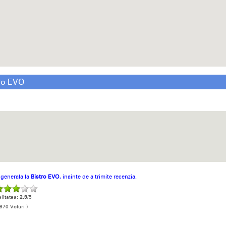
ro EVO
a generala la
Bistro EVO
, inainte de a trimite recenzia.
litatea:
2.9
/5
970 Voturi )