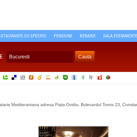
ESTAURANTE CU SPECIFIC
PENSIUNE
BERARIE
SALA EVENIMENT
E
ucatarie Mediteraniana adresa Piata Ovidiu, Bulevardul Tomis 23, Consta