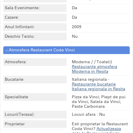
Sala Evenimente:
Da
Cazare:
Da
Anul Infiintarii:
2009
Deschis Tarziu:
Nu
Atmosfera Restaurant Coda Vinci
Atmosfera:
Moderna
[ ]
Toate(i)
Restaurante atmosfera
Moderna in Resita
Bucatarie
Italiana regionala
-
Restaurante bucatarie
Italiana regionala in Resita
Specialitate
Pizza da Vinci; Piept de pui
da Vinci; Salata da Vinci;
Paste Carbonara
Locuri(Terasa):
Locuri afara : Nu
Proprietar
Esti proprietar la Restaurant
Coda Vinci?
Actualizeaza