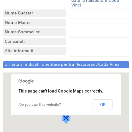
date la Restaurant Coda
Vinci
Nume Bucatar
Nume Maitre
Nume Sommelier
Curiozitati
Alte informatii
Harta si indicatii orientare pentru Restaurant Coda Vinci
This page can't load Google Maps correctly.
Restaurant Coda Vinci
Strada Piata 1
Decembrie 1918,4
OK
Do you own this website?
Resita