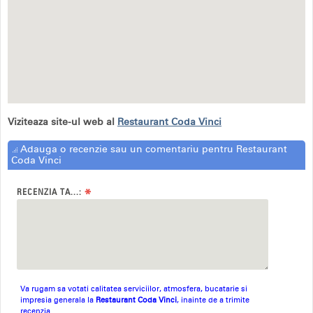
Viziteaza site-ul web al
Restaurant Coda Vinci
Adauga o recenzie sau un comentariu pentru Restaurant
Coda Vinci
*
RECENZIA TA...:
Va rugam sa votati calitatea serviciilor, atmosfera, bucatarie si
impresia generala la
Restaurant Coda Vinci
, inainte de a trimite
recenzia.