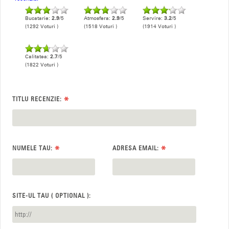
Bucatarie:
2.9
/5
Atmosfera:
2.9
/5
Servire:
3.2
/5
(1292 Voturi )
(1518 Voturi )
(1914 Voturi )
Calitatea:
2.7
/5
(1822 Voturi )
*
TITLU RECENZIE:
*
*
NUMELE TAU:
ADRESA EMAIL:
SITE-UL TAU ( OPTIONAL ):