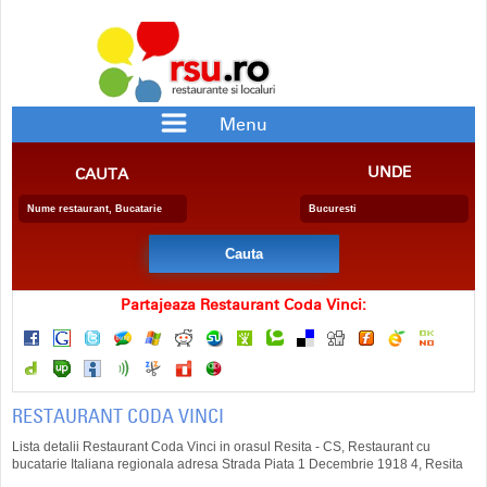
Menu
RESTAURANTE
PIZZERII
UNDE
CAUTA
BAR/PUB
CRAME
RESTAURANTE CU SPECIFIC
PENSIUNE
BERARIE
SALA EVENIMENTE
FAST FOOD
CATERING
DELIVERY
COFETARIE
Partajeaza Restaurant Coda Vinci:
RESTAURANT CODA VINCI
Lista detalii Restaurant Coda Vinci in orasul Resita - CS, Restaurant cu
bucatarie Italiana regionala adresa Strada Piata 1 Decembrie 1918 4, Resita