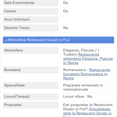
Sala Evenimente:
Da
Cazare:
Da
Anul Infiintarii:
Deschis Tarziu:
Nu
Atmosfera Restaurant Dușan și Fiul
Atmosfera:
Eleganta, Placuta
[ ]
Toate(i)
Restaurante
atmosfera Eleganta, Placuta
in Resita
Bucatarie
Romaneasca
-
Restaurante
bucatarie Romaneasca in
Resita
Specialitate
Preparate romanesti si
internationale
Locuri(Terasa):
Locuri afara : Nu
Proprietar
Esti proprietar la Restaurant
Dușan și Fiul?
Actualizeaza
date la Restaurant Dușan și