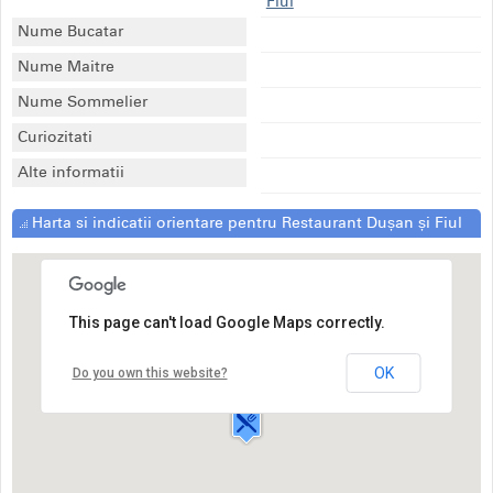
Fiul
Nume Bucatar
Nume Maitre
Nume Sommelier
Curiozitati
Alte informatii
Harta si indicatii orientare pentru Restaurant Dușan și Fiul
This page can't load Google Maps correctly.
Restaurant Dușan și Fiul
Strada Timișoarei,23
OK
Do you own this website?
Resita