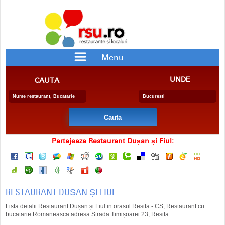
Menu
RESTAURANTE
PIZZERII
UNDE
CAUTA
BAR/PUB
CRAME
RESTAURANTE CU SPECIFIC
PENSIUNE
BERARIE
SALA EVENIMENTE
FAST FOOD
CATERING
DELIVERY
COFETARIE
Partajeaza Restaurant Dușan și Fiul:
RESTAURANT DUȘAN ȘI FIUL
Lista detalii Restaurant Dușan și Fiul in orasul Resita - CS, Restaurant cu
bucatarie Romaneasca adresa Strada Timișoarei 23, Resita