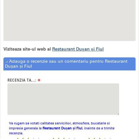
Viziteaza site-ul web al
Restaurant Dușan și Fiul
Adauga o recenzie sau un comentariu pentru Restaurant
Dușan și Fiul
*
RECENZIA TA...:
Va rugam sa votati calitatea serviciilor, atmosfera, bucatarie si
impresia generala la
Restaurant Dușan și Fiul
, inainte de a trimite
recenzia.