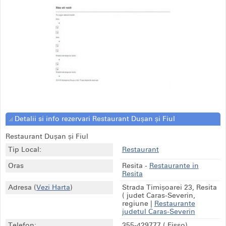
Detalii si info rezervari Restaurant Dușan și Fiul
Restaurant Dușan și Fiul
Tip Local:
Restaurant
Oras
Resita
-
Restaurante in
Resita
Adresa
(
Vezi Harta
)
Strada Timișoarei 23, Resita
( judet Caras-Severin,
regiune
|
Restaurante
judetul Caras-Severin
Telefon:
355-429777
( Fisso)