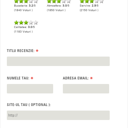
Bucatarie:
3.2
/5
Atmosfera:
3.0
/5
Servire:
2.9
/5
(1840 Voturi )
(1850 Voturi )
(2150 Voturi )
Calitatea:
3.0
/5
(1183 Voturi )
*
TITLU RECENZIE:
*
*
NUMELE TAU:
ADRESA EMAIL:
SITE-UL TAU ( OPTIONAL ):