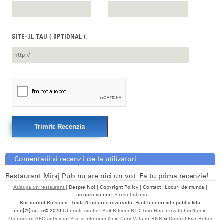
SITE-UL TAU ( OPTIONAL ):
Trimite Recenzia
Comentarii si recenzii de la utilizatori
Restaurant Miraj Pub nu are nici un vot. Fa tu prima recenzie!
Adauga un restaurant
| Despre Noi | Copyright Policy | Contact | Locuri de munca |
Lucreaza cu noi |
Firme Italiene
Restaurant Romania. Toate drepturile rezervate. Pentru informatii publicitate
info[@]rsu.ro© 2026
Ultimele cautari
Pret Bitcoin BTC
Taxi Heathrow to London
si
Optimizare SEO si Design
Pret criptomonede
si
Curs Valutar BNR
si
Depozit Fier Beton