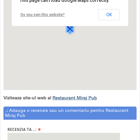
This page can't load Google Maps correctly.
Restaurant Miraj Pub
Strada Izvorul Rece,20
OK
Do you own this website?
Bucuresti
Viziteaza site-ul web al
Restaurant Miraj Pub
Adauga o recenzie sau un comentariu pentru Restaurant
Miraj Pub
*
RECENZIA TA...: