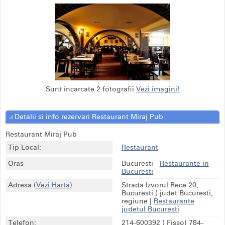
Sunt incarcate 2 fotografii
Vezi imagini!
Detalii si info rezervari Restaurant Miraj Pub
Restaurant Miraj Pub
Tip Local:
Restaurant
Oras
Bucuresti
-
Restaurante in
Bucuresti
Adresa
(
Vezi Harta
)
Strada Izvorul Rece 20,
Bucuresti ( judet Bucuresti,
regiune
|
Restaurante
judetul Bucuresti
Telefon:
214-600392
( Fisso)
784-