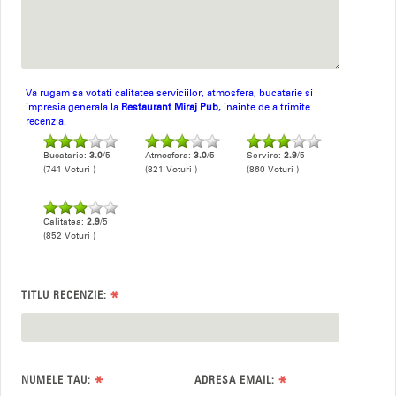
Va rugam sa votati calitatea serviciilor, atmosfera, bucatarie si
impresia generala la
Restaurant Miraj Pub
, inainte de a trimite
recenzia.
Bucatarie:
3.0
/5
Atmosfera:
3.0
/5
Servire:
2.9
/5
(741 Voturi )
(821 Voturi )
(860 Voturi )
Calitatea:
2.9
/5
(852 Voturi )
*
TITLU RECENZIE:
*
*
NUMELE TAU:
ADRESA EMAIL: