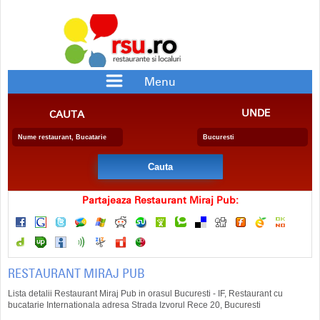
Menu
RESTAURANTE
PIZZERII
UNDE
CAUTA
BAR/PUB
CRAME
RESTAURANTE CU SPECIFIC
PENSIUNE
BERARIE
SALA EVENIMENTE
FAST FOOD
CATERING
DELIVERY
COFETARIE
Partajeaza Restaurant Miraj Pub:
RESTAURANT MIRAJ PUB
Lista detalii Restaurant Miraj Pub in orasul Bucuresti - IF, Restaurant cu
bucatarie Internationala adresa Strada Izvorul Rece 20, Bucuresti