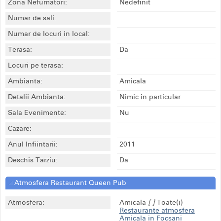
Zona Nefumatori:
Nedefinit
Numar de sali:
Numar de locuri in local:
Terasa:
Da
Locuri pe terasa:
Ambianta:
Amicala
Detalii Ambianta:
Nimic in particular
Sala Evenimente:
Nu
Cazare:
Anul Infiintarii:
2011
Deschis Tarziu:
Da
Atmosfera Restaurant Queen Pub
Atmosfera:
Amicala
[ ]
Toate(i)
Restaurante atmosfera
Amicala in Focsani