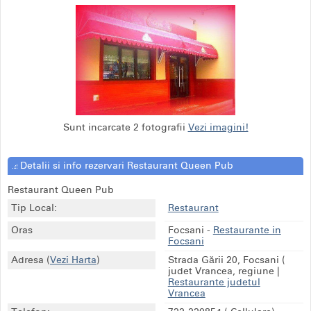
Sunt incarcate 2 fotografii
Vezi imagini!
Detalii si info rezervari Restaurant Queen Pub
Restaurant Queen Pub
Tip Local:
Restaurant
Oras
Focsani
-
Restaurante in
Focsani
Adresa
(
Vezi Harta
)
Strada Gării 20, Focsani (
judet Vrancea, regiune
|
Restaurante judetul
Vrancea