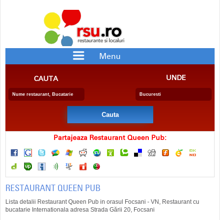
Menu
RESTAURANTE
PIZZERII
UNDE
CAUTA
BAR/PUB
CRAME
RESTAURANTE CU SPECIFIC
PENSIUNE
BERARIE
SALA EVENIMENTE
FAST FOOD
CATERING
DELIVERY
COFETARIE
Partajeaza Restaurant Queen Pub:
RESTAURANT QUEEN PUB
Lista detalii Restaurant Queen Pub in orasul Focsani - VN, Restaurant cu
bucatarie Internationala adresa Strada Gării 20, Focsani