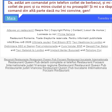
Da, astăzi am comandat prin telefon cotlet de berbecuț, și mi
cotlet de porc și cu miros ciudat și nu proaspăt! Și mi s-a răs
comand din altă parte dacă nu îmi convine, gen!
Mara
Tuesday i
Adauga un restaurant
| Despre Noi | Copyright Policy | Contact | Locuri de munca |
Lucreaza cu noi |
Firme Italiene
Restaurant Romania. Toate drepturile rezervate. Pentru informatii publicitate
info[@]rsu.ro© 2026
Ultimele cautari
Pret Bitcoin BTC
Taxi Heathrow to London
si
Optimizare SEO si Design
Pret criptomonede
si
Curs Valutar BNR
si
Depozit Fier Beton
and
Taxi Gatwick to London
and
Implant dentar Bucuresti
and
Psiholog Cluj
Recenzii Restaurante Restaurant Queen Pub Focsani Restaurant bucatarie Internationala
Restaurant Queen Pub detalii complete si telefon Restaurant Focsani
Internationala judet Vrancea regiune Restaurant Restaurant Queen Pub
Restaurante judet Vrancea Restaurant Queen Pub bucatarie Internationala
Focsani Restaurant