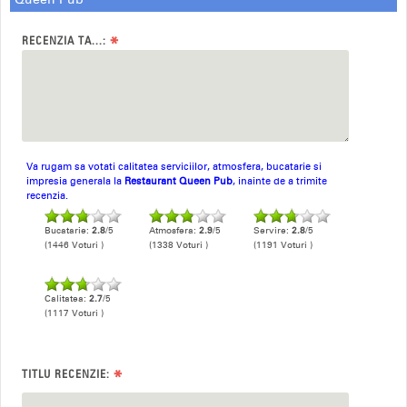
*
RECENZIA TA...:
Va rugam sa votati calitatea serviciilor, atmosfera, bucatarie si
impresia generala la
Restaurant Queen Pub
, inainte de a trimite
recenzia.
Bucatarie:
2.8
/5
Atmosfera:
2.9
/5
Servire:
2.8
/5
(1446 Voturi )
(1338 Voturi )
(1191 Voturi )
Calitatea:
2.7
/5
(1117 Voturi )
*
TITLU RECENZIE: