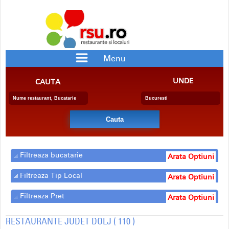
Menu
RESTAURANTE
PIZZERII
UNDE
CAUTA
BAR/PUB
CRAME
RESTAURANTE CU SPECIFIC
PENSIUNE
BERARIE
SALA EVENIMENTE
FAST FOOD
CATERING
DELIVERY
COFETARIE
Filtreaza bucatarie
Arata Optiuni
Filtreaza Tip Local
Arata Optiuni
Filtreaza Pret
Arata Optiuni
RESTAURANTE JUDET DOLJ ( 110 )