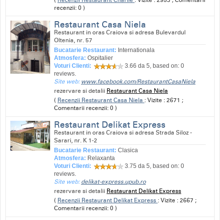
recenzii: 0 )
Restaurant Casa Niela
Restaurant in oras Craiova si adresa Bulevardul
Oltenia, nr. 57
Bucatarie Restaurant:
Internationala
Atmosfera:
Ospitalier
Voturi Clienti:
3.66
da 5, based on:
0
reviews.
Site web:
www.facebook.com/RestaurantCasaNiela
rezervare si detalii
Restaurant Casa Niela
(
Recenzii Restaurant Casa Niela
: Vizite : 2671 ;
Comentarii recenzii: 0 )
Restaurant Delikat Express
Restaurant in oras Craiova si adresa Strada Siloz -
Sarari, nr. K 1-2
Bucatarie Restaurant:
Clasica
Atmosfera:
Relaxanta
Voturi Clienti:
3.75
da 5, based on:
0
reviews.
Site web:
delikat-express.upub.ro
rezervare si detalii
Restaurant Delikat Express
(
Recenzii Restaurant Delikat Express
: Vizite : 2667 ;
Comentarii recenzii: 0 )