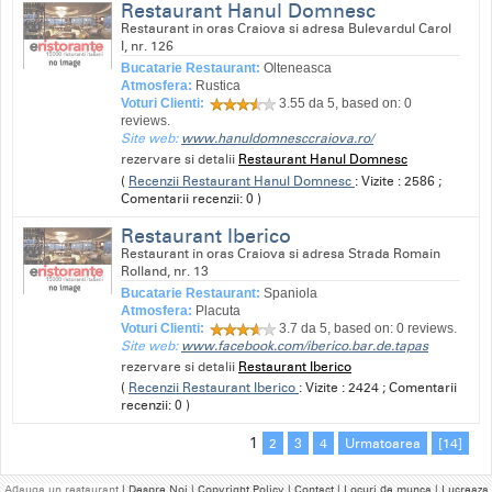
Restaurant Hanul Domnesc
Restaurant in oras Craiova si adresa Bulevardul Carol
I, nr. 126
Bucatarie Restaurant:
Olteneasca
Atmosfera:
Rustica
Voturi Clienti:
3.55
da 5, based on:
0
reviews.
Site web:
www.hanuldomnesccraiova.ro/
rezervare si detalii
Restaurant Hanul Domnesc
(
Recenzii Restaurant Hanul Domnesc
: Vizite : 2586 ;
Comentarii recenzii: 0 )
Restaurant Iberico
Restaurant in oras Craiova si adresa Strada Romain
Rolland, nr. 13
Bucatarie Restaurant:
Spaniola
Atmosfera:
Placuta
Voturi Clienti:
3.7
da 5, based on:
0
reviews.
Site web:
www.facebook.com/iberico.bar.de.tapas
rezervare si detalii
Restaurant Iberico
(
Recenzii Restaurant Iberico
: Vizite : 2424 ; Comentarii
recenzii: 0 )
1
2
3
4
Urmatoarea
[14]
Adauga un restaurant
| Despre Noi | Copyright Policy | Contact | Locuri de munca | Lucreaza