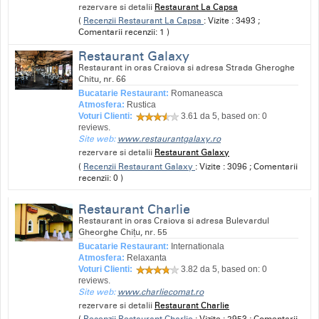
rezervare si detalii
Restaurant La Capsa
(
Recenzii Restaurant La Capsa
: Vizite : 3493 ;
Comentarii recenzii: 1 )
Restaurant Galaxy
Restaurant in oras Craiova si adresa Strada Gheroghe
Chitu, nr. 66
Bucatarie Restaurant:
Romaneasca
Atmosfera:
Rustica
Voturi Clienti:
3.61
da 5, based on:
0
reviews.
Site web:
www.restaurantgalaxy.ro
rezervare si detalii
Restaurant Galaxy
(
Recenzii Restaurant Galaxy
: Vizite : 3096 ; Comentarii
recenzii: 0 )
Restaurant Charlie
Restaurant in oras Craiova si adresa Bulevardul
Gheorghe Chițu, nr. 55
Bucatarie Restaurant:
Internationala
Atmosfera:
Relaxanta
Voturi Clienti:
3.82
da 5, based on:
0
reviews.
Site web:
www.charliecomat.ro
rezervare si detalii
Restaurant Charlie
(
Recenzii Restaurant Charlie
: Vizite : 2953 ; Comentarii