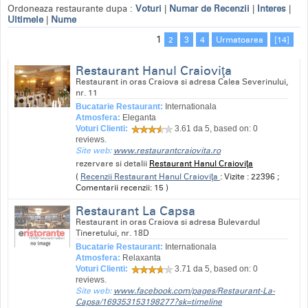
Ordoneaza restaurante dupa :
Voturi
|
Numar de Recenzii
|
Interes
|
Ultimele
|
Nume
1
2
3
4
Urmatoarea
[14]
Restaurant Hanul Craioviţa
Restaurant in oras Craiova si adresa Calea Severinului,
nr. 11
Bucatarie Restaurant:
Internationala
Atmosfera:
Eleganta
Voturi Clienti:
3.61
da 5, based on:
0
reviews.
Site web:
www.restaurantcraiovita.ro
rezervare si detalii
Restaurant Hanul Craioviţa
(
Recenzii Restaurant Hanul Craioviţa
: Vizite : 22396 ;
Comentarii recenzii: 15 )
Restaurant La Capsa
Restaurant in oras Craiova si adresa Bulevardul
Tineretului, nr. 18D
Bucatarie Restaurant:
Internationala
Atmosfera:
Relaxanta
Voturi Clienti:
3.71
da 5, based on:
0
reviews.
Site web:
www.facebook.com/pages/Restaurant-La-
Capsa/169353153198277?sk=timeline