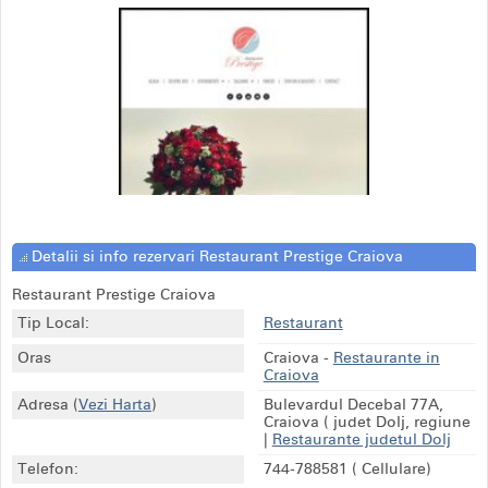
Detalii si info rezervari Restaurant Prestige Craiova
Restaurant Prestige Craiova
Tip Local:
Restaurant
Oras
Craiova
-
Restaurante in
Craiova
Adresa
(
Vezi Harta
)
Bulevardul Decebal 77A,
Craiova ( judet Dolj, regiune
|
Restaurante judetul Dolj
Telefon:
744-788581
( Cellulare)