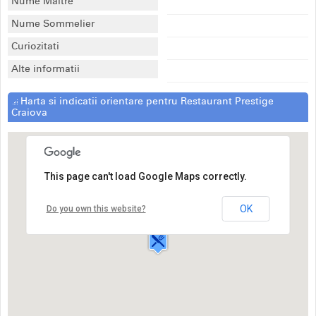
Nume Maitre
Nume Sommelier
Curiozitati
Alte informatii
Harta si indicatii orientare pentru Restaurant Prestige
Craiova
This page can't load Google Maps correctly.
Restaurant Prestige Craiova
Bulevardul Decebal,77A
OK
Do you own this website?
Craiova