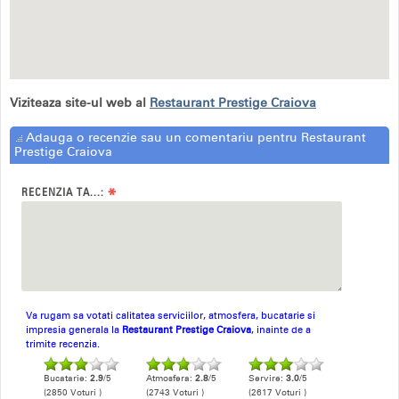
Viziteaza site-ul web al
Restaurant Prestige Craiova
Adauga o recenzie sau un comentariu pentru Restaurant
Prestige Craiova
*
RECENZIA TA...:
Va rugam sa votati calitatea serviciilor, atmosfera, bucatarie si
impresia generala la
Restaurant Prestige Craiova
, inainte de a
trimite recenzia.
Bucatarie:
2.9
/5
Atmosfera:
2.8
/5
Servire:
3.0
/5
(2850 Voturi )
(2743 Voturi )
(2617 Voturi )