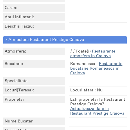
Cazare:
Anul Infiintarii:
Deschis Tarziu:
Atmosfera Restaurant Prestige Craiova
Atmosfera:
[ ]
Toate(i)
Restaurante
atmosfera in Craiova
Bucatarie
Romaneasca
-
Restaurante
bucatarie Romaneasca in
Craiova
Specialitate
Locuri(Terasa):
Locuri afara : Nu
Proprietar
Esti proprietar la Restaurant
Prestige Craiova?
Actualizeaza date la
Restaurant Prestige Craiova
Nume Bucatar