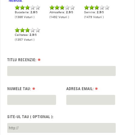
recenzia.
Bucatarie:
2.8
/5
Atmosfera:
2.9
/5
Servire:
2.9
/5
(1386 Voturi )
(1492 Voturi )
(1479 Voturi )
Calitatea:
2.9
/5
(1357 Voturi )
*
TITLU RECENZIE:
*
*
NUMELE TAU:
ADRESA EMAIL:
SITE-UL TAU ( OPTIONAL ):