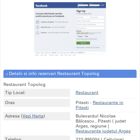
Detalii si info rezervari Restaurant Topolog
Restaurant Topolog
Tip Local:
Restaurant
Oras
Pitesti
-
Restaurante in
Pitesti
Adresa
(
Vezi Harta
)
Bulevardul Nicolae
Bălcescu , Pitesti ( judet
Arges, regiune
|
Restaurante judetul Arges
Telefon:
722-995004
( Cellulare)