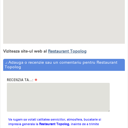
Viziteaza site-ul web al
Restaurant Topolog
Adauga o recenzie sau un comentariu pentru Restaurant
Topolog
*
RECENZIA TA...:
Va rugam sa votati calitatea serviciilor, atmosfera, bucatarie si
impresia generala la
Restaurant Topolog
, inainte de a trimite