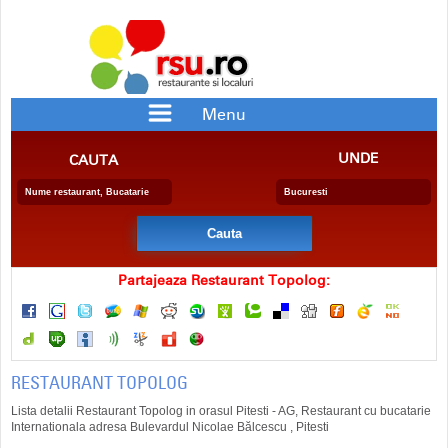
Menu
RESTAURANTE
PIZZERII
UNDE
CAUTA
BAR/PUB
CRAME
RESTAURANTE CU SPECIFIC
PENSIUNE
BERARIE
SALA EVENIMENTE
FAST FOOD
CATERING
DELIVERY
COFETARIE
Partajeaza Restaurant Topolog:
RESTAURANT TOPOLOG
Lista detalii Restaurant Topolog in orasul Pitesti - AG, Restaurant cu bucatarie
Internationala adresa Bulevardul Nicolae Bălcescu , Pitesti